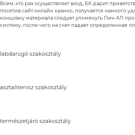
Всем, кто раз осуществляет вход, БК дарит приветс
посетив сайт онлайн казино, получается намного у
концовку материала следует упомянуть Пин АП пром
систему, после чего на счет падает определенная 
labdarúgó szakosztály
asztalitenisz szakosztály
természetjáró szakosztály