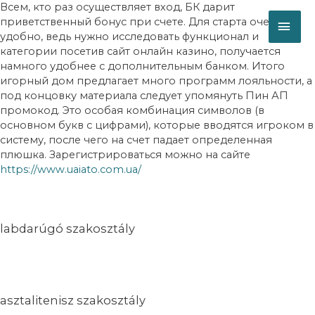
Всем, кто раз осуществляет вход, БК дарит
MAI
приветственный бонус при счете. Для старта очень
удобно, ведь нужно исследовать функционал и
ME
категории посетив сайт онлайн казино, получается
намного удобнее с дополнительным банком. Итого
игорный дом предлагает много программ лояльности, а
под концовку материала следует упомянуть Пин АП
промокод. Это особая комбинация символов (в
основном букв с цифрами), которые вводятся игроком в
систему, после чего на счет падает определенная
плюшка. Зарегистрироваться можно на сайте
https://www.uaiato.com.ua/
labdarúgó szakosztály
asztalitenisz szakosztály