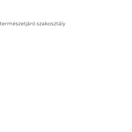
természetjáró szakosztály