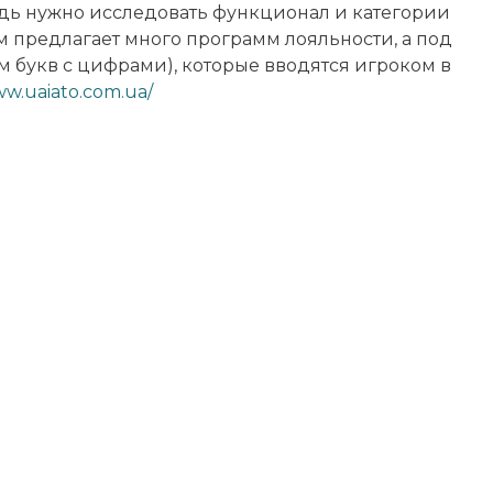
 ведь нужно исследовать функционал и категории
м предлагает много программ лояльности, а под
 букв с цифрами), которые вводятся игроком в
ww.uaiato.com.ua/