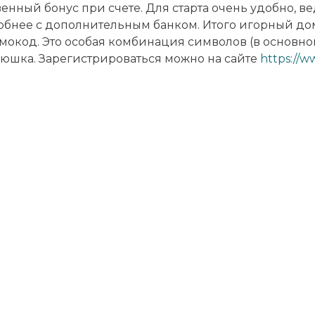
твенный бонус при счете. Для старта очень удобно,
добнее с дополнительным банком. Итого игорный до
окод. Это особая комбинация символов (в основном
плюшка. Зарегистрироваться можно на сайте
https://w