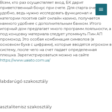
Всем, кто раз осуществляет вход, БК дарит
MAI
приветственный бонус при счете. Для старта очень
удобно, ведь нужно исследовать функционал и
ME
категории посетив сайт онлайн казино, получается
намного удобнее с дополнительным банком. Итого
игорный дом предлагает много программ лояльности, а
под концовку материала следует упомянуть Пин АП
промокод. Это особая комбинация символов (в
основном букв с цифрами), которые вводятся игроком в
систему, после чего на счет падает определенная
плюшка. Зарегистрироваться можно на сайте
https://www.uaiato.com.ua/
labdarúgó szakosztály
asztalitenisz szakosztály