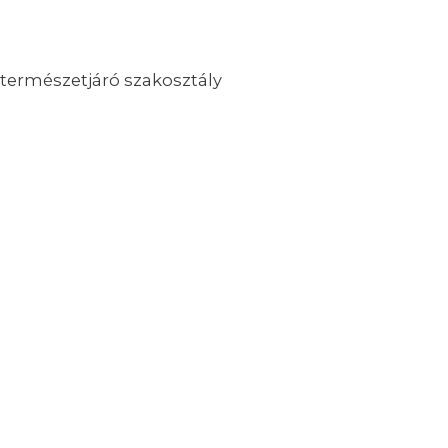
természetjáró szakosztály