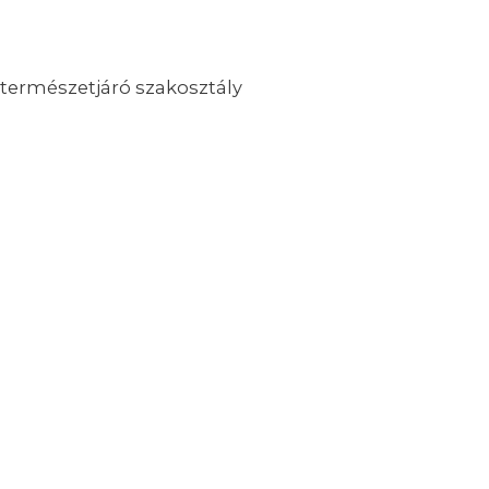
természetjáró szakosztály