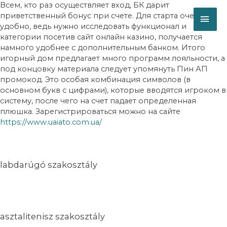
Всем, кто раз осуществляет вход, БК дарит
MAI
приветственный бонус при счете. Для старта очень
удобно, ведь нужно исследовать функционал и
ME
категории посетив сайт онлайн казино, получается
намного удобнее с дополнительным банком. Итого
игорный дом предлагает много программ лояльности, а
под концовку материала следует упомянуть Пин АП
промокод. Это особая комбинация символов (в
основном букв с цифрами), которые вводятся игроком в
систему, после чего на счет падает определенная
плюшка. Зарегистрироваться можно на сайте
https://www.uaiato.com.ua/
labdarúgó szakosztály
asztalitenisz szakosztály